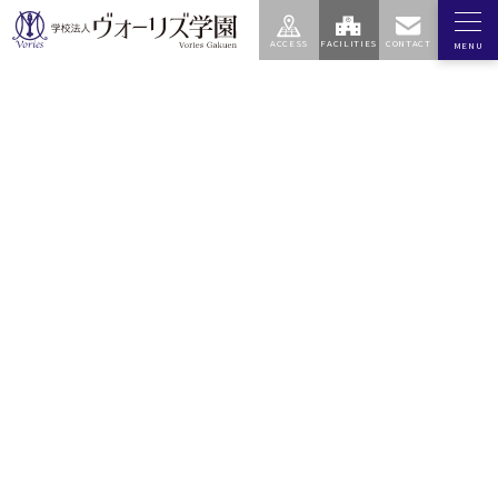
エデュケア
学園
高等学校
中学校
センター
ヴォーリズ学園について
学園の教育
理事長のメッセージ
建学の精神・学園訓
歴史
校歌
学園の基本情報
いのちを大切にする
教育
SDGs宣言
学園の願い
学園へのご支援をお考え
生徒・保護者の皆さまへ
の皆さまへ
各種支援のご案内
募金のお願い