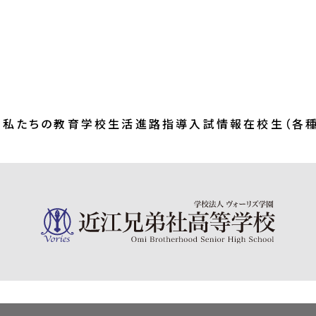
内
私たちの教育
学校生活
進路指導
入試情報
在校生（各