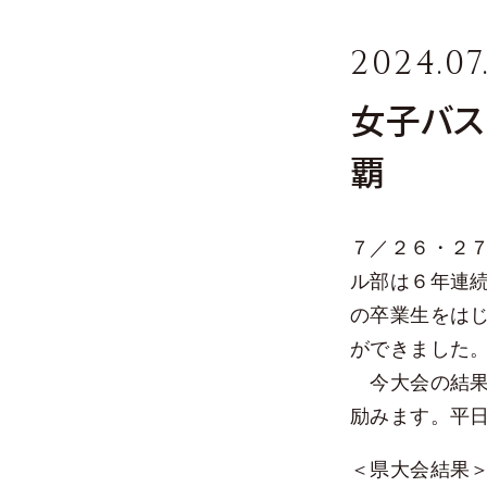
私たちの教育
いのちを大切にする教
2024.07
英語教育
女子バス
ICT教育
探究学習
覇
学力向上のしくみ
学校生活
７／２６・２７
年間スケジュール
ル部は６年連
生徒会活動
の卒業生をは
クラブ活動
ができました
進路指導
今大会の結果
キャリア教育と進路実
励みます。平
入試情報
募集要項
＜県大会結果