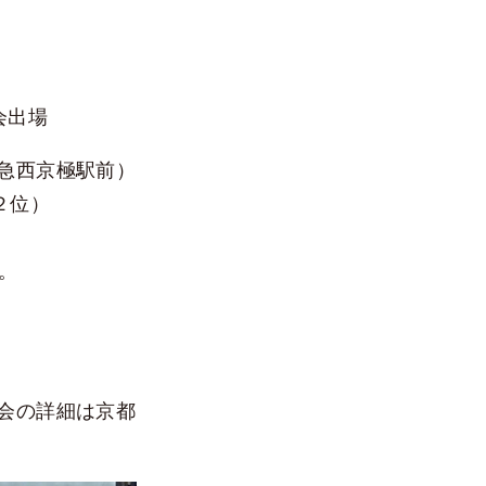
会出場
急西京極駅前）
２位）
。
会の詳細は京都