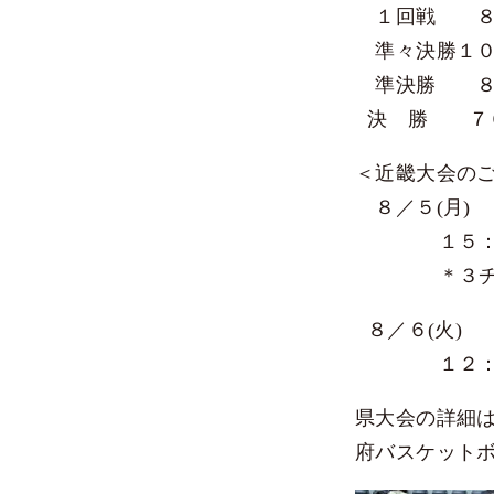
説明会行事
１回戦 ８
よくあるご質問 入試Q&
準々決勝１０
過去の入試結果
準決勝 ８
過去の入試問題
決 勝 ７６
Web出願
＜近畿大会の
在校生（各種届け出）
８／５(月)
罹患証明書
１５：００
インフルエンザ・コロ
＊３チーム
８／６(火)
１２：１０～
県大会の詳細
府バスケット