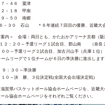
７－４６ 粟津
A
２－１８ 甲南
９－５０ 南郷
－３０ 石山 ＊６年連続７回目の優勝、近畿大
ご案内＞ 会場：両日とも、かたおかアリーナ京都（阪
 １２：２０～予選リーグ１試合目、郡山南 （奈良
～予選リーグ２試合目、加古川山手（兵庫１位）
ナ等欠席報告書
リーグで１位チームが６日の準決勝に進出します
 ９：３０～準決勝
決 勝、３位決定戦(全国大会出場決定戦)
は滋賀県バスケットボール協会ホームページを、近畿大
ボール協会ホームページをそれぞれご覧ください。