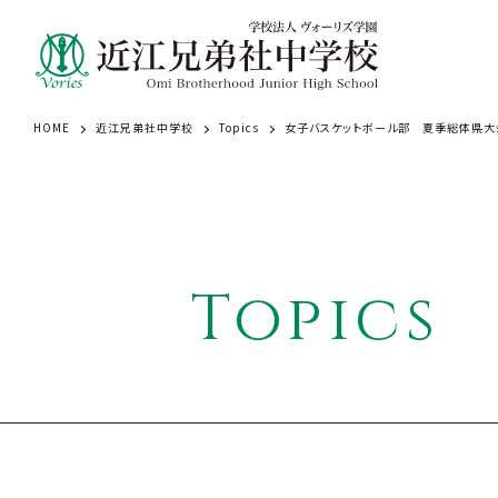
HOME
近江兄弟社中学校
Topics
女子バスケットボール部 夏季総体県大
学園
学校案内
Topics
建学の精神・学園訓（学
歴史（学園）
基本情報（学園）
校歌（学園）
校長のメッセージ
アクセス（学園）