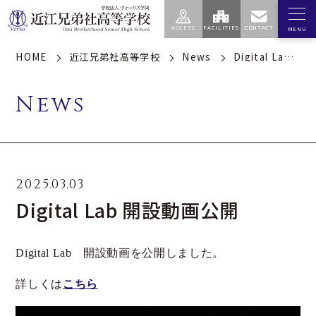
HOME
近江兄弟社高等学校
News
Digital Lab 開設動画公開
エデュケア
学園
高等学校
中学校
センター
News
学校案内
私たちの教育
建学の精神・学園訓
スクールポリシー
（学園）
総合的な探究の時間
2025.03.03
歴史（学園）
特徴的な学習指導
Digital Lab 開設動画公開
基本情報（学園）
コース制度
校歌（学園）
Digital Lab 開設動画を公開しました。
校長のメッセージ
アクセス（学園）
詳しくは
こちら
学校生活
進路指導