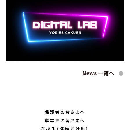
スクールライフ
３年間を見通したキャ
リア教育
クラブ活動
充実の指定校推薦
総合型選抜への対策
進路実績
入試情報
卒業生の皆さまへ
募集要項
各種証明書の発行に
ついて
説明会行事
教育実習の申込につ
よくあるご質問 入試
いて
News 一覧へ
Q&A
過去の入試結果
Web出願
保護者の皆さまへ
在校生（各種届け出）
Tea time
罹患証明書
保護者の皆さまへ
インフルエンザ・コロ
卒業生の皆さまへ
ナ等欠席報告書
在校生（各種届け出）