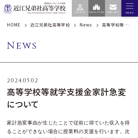
HOME
近江兄弟社高等学校
News
高等学校等就学支援金家計急変について
エデュケア
学園
高等学校
中学校
センター
News
学校案内
私たちの教育
建学の精神・学園訓
スクールポリシー
（学園）
総合的な探究の時間
2024.05.02
歴史（学園）
特徴的な学習指導
高等学校等就学支援金家計急変
基本情報（学園）
コース制度
について
校歌（学園）
校長のメッセージ
アクセス（学園）
家計急変事由が生じたことで従前に得ていた収入を得
学校生活
進路指導
ることができない場合に授業料の支援を行います。次