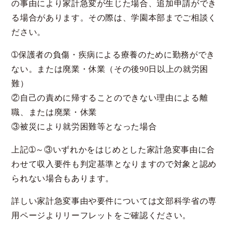
スクールライフ
３年間を見通したキャ
の事由により家計急変が生じた場合、追加申請ができ
リア教育
クラブ活動
る場合があります。その際は、学園本部までご相談く
充実の指定校推薦
ださい。
総合型選抜への対策
➀保護者の負傷・疾病による療養のために勤務ができ
進路実績
ない。または廃業・休業（その後90日以上の就労困
入試情報
卒業生の皆さまへ
難）
募集要項
各種証明書の発行に
ついて
②自己の責めに帰することのできない理由による離
説明会行事
職、または廃業・休業
教育実習の申込につ
よくあるご質問 入試
いて
③被災により就労困難等となった場合
Q&A
過去の入試結果
上記➀～③いずれかをはじめとした家計急変事由に合
Web出願
わせて収入要件も判定基準となりますので対象と認め
保護者の皆さまへ
在校生（各種届け出）
られない場合もあります。
Tea time
罹患証明書
詳しい家計急変事由や要件については文部科学省の専
インフルエンザ・コロ
ナ等欠席報告書
用ページよりリーフレットをご確認ください。