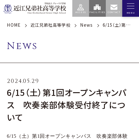
HOME
近江兄弟社高等学校
News
6/15（土）第1回オープンキャンパス 吹奏楽部体験受付終了について
エデュケア
学園
高等学校
中学校
センター
News
学校案内
私たちの教育
建学の精神・学園訓
スクールポリシー
（学園）
総合的な探究の時間
2024.05.29
歴史（学園）
特徴的な学習指導
6/15（土）第1回オープンキャンパ
基本情報（学園）
コース制度
ス 吹奏楽部体験受付終了につ
校歌（学園）
校長のメッセージ
いて
アクセス（学園）
学校生活
進路指導
6/15（土）第1回オープンキャンパス 吹奏楽部体験