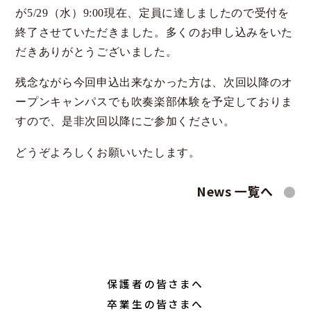
スクールライフ
３年間を見通したキャ
が5/29（水）9:00現在、定員に達しましたので受付を
リア教育
クラブ活動
終了させていただきました。多くのお申し込みをいた
充実の指定校推薦
だきありがとうございました。
総合型選抜への対策
進路実績
残念ながら今回申込出来なかった方は、次回以降のオ
入試情報
卒業生の皆さまへ
ープンキャンパスでも吹奏楽部体験を予定しておりま
募集要項
各種証明書の発行に
すので、是非次回以降にご参加ください。
ついて
説明会行事
どうぞよろしくお願いいたします。
教育実習の申込につ
よくあるご質問 入試
いて
Q&A
News 一覧へ
過去の入試結果
Web出願
保護者の皆さまへ
在校生（各種届け出）
Tea time
罹患証明書
インフルエンザ・コロ
保護者の皆さまへ
ナ等欠席報告書
卒業生の皆さまへ