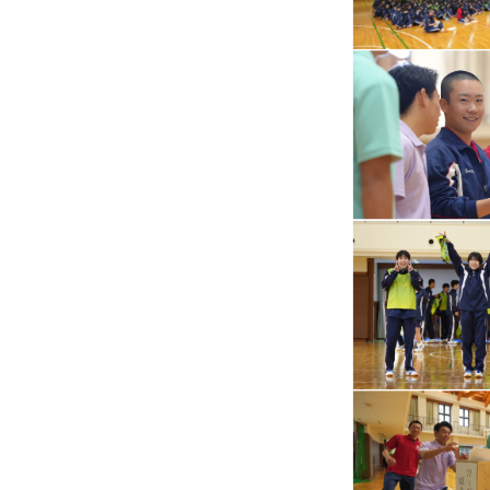
募集要項
説明会行事
よくあるご質問 入試Q&
過去の入試結果
Web出願
卒業生の皆さまへ
各種証明書の発行につ
教育実習の申込につい
保護者の皆さまへ
Tea time
在校生（各種届け出）
罹患証明書
インフルエンザ・コロ