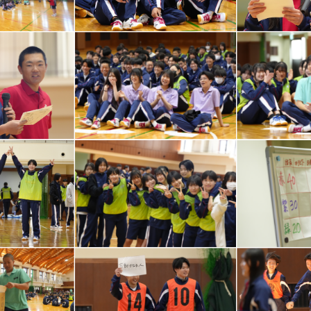
A
いて
て
ナ等欠席報告書