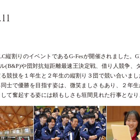
.11
GLC縦割りのイベントであるG-Fesが開催されました。
ル(B&P)や団対抗短距離最速王決定戦、借り人競争、
渡る競技を１年生と２年生の縦割り３団で競い合いまし
年同士で優勝を目指す姿は、微笑ましさもあり、２年生
リア教育
として奮起する姿には頼もしさも垣間見れた行事となり