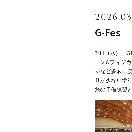
私たちの教育
スクールポリシー
2026.03
総合的な探究の時間
G-Fes
特徴的な学習指導
コース制度
学校生活
3/11（水）、
スクールライフ
ーン&フィジカ
クラブ活動
ジなど多岐に
進路指導
りが少ない学
３年間を見通したキャ
祭の予備練習
充実の指定校推薦
総合型選抜への対策
進路実績
入試情報