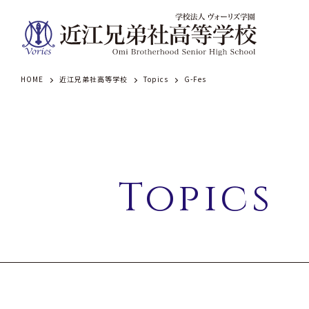
HOME
近江兄弟社高等学校
Topics
G-Fes
学園
学校案内
Topics
建学の精神・学園訓（学
歴史（学園）
基本情報（学園）
校歌（学園）
校長のメッセージ
アクセス（学園）