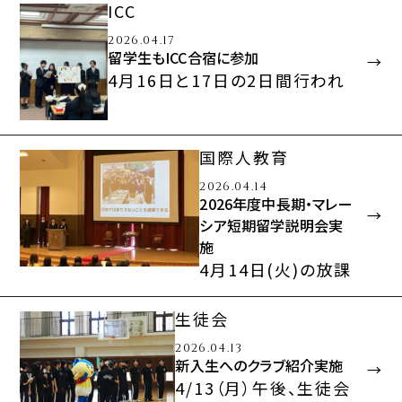
ョン科（ICC）の新入
ICC
生オリエンテーシ…
2026.04.17
留学生もICC合宿に参加
4月16日と17日の2日間行われ
たICC新入生合宿に留学生6名
も参加しました。チーム…
国際人教育
2026.04.14
2026年度中長期・マレー
シア短期留学説明会実
施
4月14日(火)の放課
後に今年度の留学
説明会を行いまし
生徒会
た。生徒保護者合わ
2026.04.13
せて100組…
新入生へのクラブ紹介実施
4/13（月）午後、生徒会