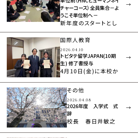
単位制（HNCヒューマンネイ
チャーコース）全員集合－よ
うこそ単位制へ－
新年度のスタートとし
て、4月13日(月)新入
生を迎え、初めての単
国際人教育
位制全員での集会を
2026.04.10
行…
トビタテ留学JAPAN(10期
生) 修了書授与
4月10日(金)に本校か
らトビタテ留学JAPAN
に参加した生徒の修了
その他
書を渡しました。…
2026.04.08
2026年度 入学式 式
辞
校長 春日井敏之
春を告げる満開の桜
を経て、早くも新緑