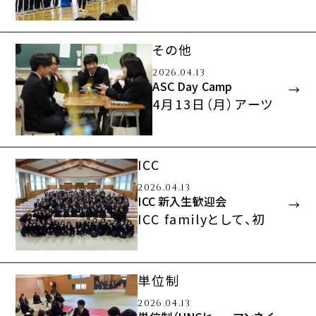
が企画・運営を行い、新
入生に向けたクラブ紹
介を実施しました…
その他
2026.04.13
ASC Day Camp
4月13日（月）アーツ
サイエンスコース1
年生は、「ASCデイキ
ャンプ」を実施しまし
ICC
た…
2026.04.13
ICC 新入生歓迎会
ICC familyとして、初
めて一堂に会する新入
生歓迎会を実施しまし
た。第一部は昨…
単位制
2026.04.13