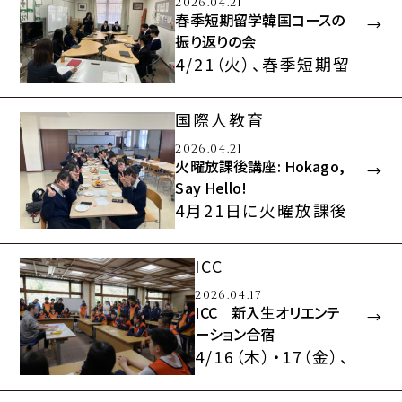
2026.04.21
春季短期留学韓国コースの
振り返りの会
4/21（火）、春季短期留
学韓国コースの振り返
りの会を実施しました。
国際人教育
生徒たちの感想…
2026.04.21
火曜放課後講座: Hokago,
Say Hello!
4月21日に火曜放課後
講座100ワク!の一環と
して、留学生との交流
ICC
会「Hokago,…
2026.04.17
ICC 新入生オリエンテ
ーション合宿
4/16（木）・17（金）、
国際コミュニケーシ