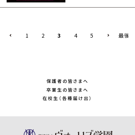
市文化会館にて，近
江兄弟社中学高等
学校吹奏楽部第24
回定期演…
1
2
3
4
5
最後
保護者の皆さまへ
卒業生の皆さまへ
在校生（各種届け出）