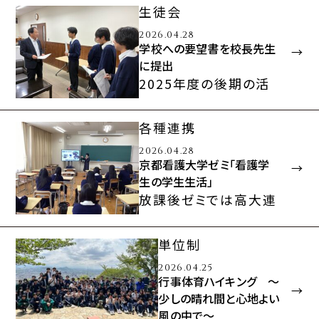
スクールライフ
３年間を見通したキャ
弓道大会を開催い
生徒会
リア教育
クラブ活動
たしました。本大会
2026.04.28
充実の指定校推薦
は、201…
学校への要望書を校長先生
総合型選抜への対策
に提出
進路実績
2025年度の後期の活
動をまとめ、学校への
入試情報
卒業生の皆さまへ
要望書を校長先生に提
募集要項
各種証明書の発行に
各種連携
ついて
出しました。各項目に
説明会行事
2026.04.28
関…
教育実習の申込につ
よくあるご質問 入試
京都看護大学ゼミ「看護学
いて
Q&A
生の学生生活」
放課後ゼミでは高大連
過去の入試結果
携講座をたびたび開催
Web出願
します。4月は、昨年、包
保護者の皆さまへ
在校生（各種届け出）
単位制
括的連携協定を締結
Tea time
罹患証明書
2026.04.25
し…
行事体育ハイキング ～
インフルエンザ・コロ
少しの晴れ間と心地よい
ナ等欠席報告書
風の中で～