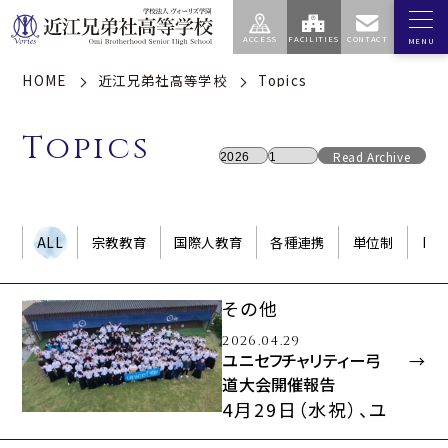
HOME
近江兄弟社高等学校
Topics
エデュケア
学園
高等学校
中学校
センター
Topics
Read Archive
学校案内
私たちの教育
建学の精神・学園訓
スクールポリシー
ALL
宗教教育
国際人教育
各種連携
単位制
ICC
（学園）
総合的な探究の時間
歴史（学園）
特徴的な学習指導
基本情報（学園）
その他
コース制度
校歌（学園）
2026.04.29
ユニセフチャリティー弓
校長のメッセージ
道大会開催報告
アクセス（学園）
4月29日（水祝）、ユ
学校生活
進路指導
ニセフチャリティー