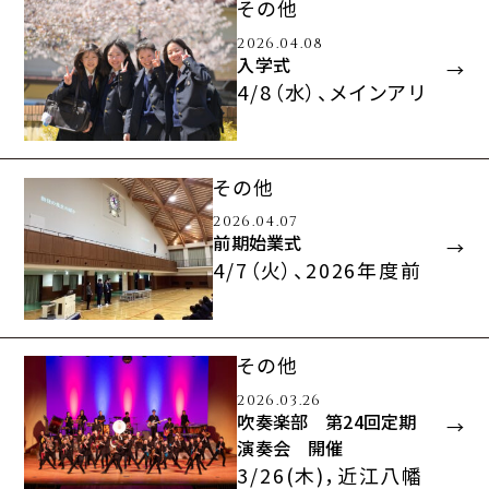
その他
の息吹を感じる清々
2026.04.08
しい時節を迎…
入学式
4/8（水）、メインアリ
ーナにて入学式を挙
行しました。穏やか
な晴天に恵まれ、満
その他
開の桜…
2026.04.07
前期始業式
4/7（火）、2026年度前
期始業式を行いまし
た。新2/3年生が出席
し、メインアリー…
その他
2026.03.26
吹奏楽部 第24回定期
演奏会 開催
3/26(木)，近江八幡